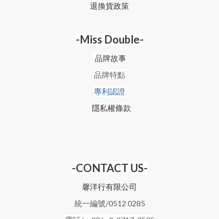
退換貨政策
-Miss Double-
品牌故事
品牌特點
專利認證
隱私權條款
-CONTACT US-
馨洋行有限公司
統一編號/0512 0285