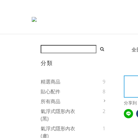
全
分類
精選商品
9
貼心配件
8
所有商品
分享到
氣浮式隱形內衣
2
(黑)
氣浮式隱形內衣
1
(膚)